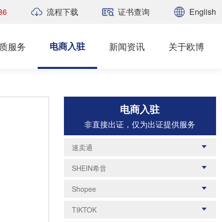
86
流程下载
证书查询
English
质服务
电商入驻
新闻资讯
关于欧博
电商入驻
非直接出证，仅为出证提供服务
速卖通
运动户外
医疗器械
SHEIN希音
消杀产品
无线电设备
珠宝首饰
婴童类
Shopee
玩具类
汽摩配
眼镜类
玩具类
新加坡站点
墨西哥站点
农药和杀虫剂设备
木材制品
TIKTOK
食品接触类
家具类
常见商品资质
巴西站点