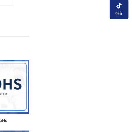
抖音
oHs