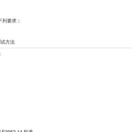
下列要求：
测试方法
：
 E2952-14 标准