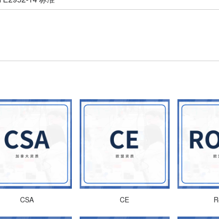
CSA
CE
R