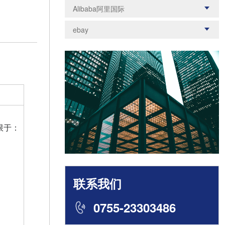
化妆品
防护口罩
暂不支持类
饰品类
化妆品
纺织品
Alibaba阿里国际
儿童用品
电子电器
食品类
美妆类
电子电器
带电产品
婴儿睡眠用品
婴儿换洗品
灯具产品
ebay
常见资质
儿童用品
电子电器
玩具类
食品农产品
安防设备
限制商品
禁售商品
空气净化设备
高级珠宝
产品安全政策
磁铁产品
车辆及配件
背巾背带
限于：
联系我们
0755-23303486