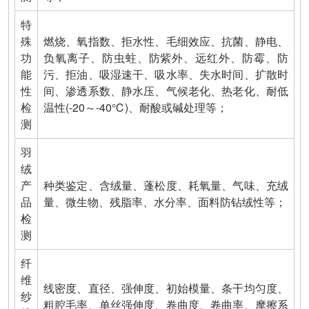
特
殊
燃烧、氧指数、拒水性、毛细效应、抗菌、静电、
功
负氧离子、防虫蛀、防紫外、远红外、防霉、防
能
污、拒油、吸湿速干、吸水率、失水时间、扩散时
性
间、渗透系数、静水压、气候老化、热老化、耐低
检
温性(-20～-40℃)、耐酸或碱处理等；
测
羽
绒
产
种类鉴定、含绒量、蓬松度、耗氧量、气味、充绒
品
量、微生物、残脂率、水分率、面料防钻绒性等；
检
测
纤
维
线密度、直径、强伸度、初始模量、条干均匀度、
纱
粗腔毛率、单丝强伸度、卷曲度、卷曲率、摩擦系