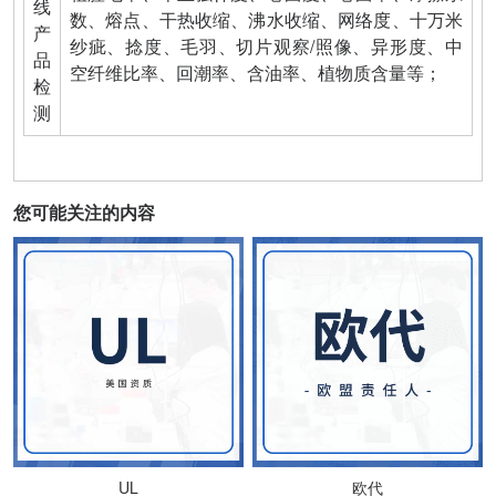
线
数、熔点、干热收缩、沸水收缩、网络度、十万米
产
纱疵、捻度、毛羽、切片观察/照像、异形度、中
品
空纤维比率、回潮率、含油率、植物质含量等；
检
测
您可能关注的内容
UL
欧代