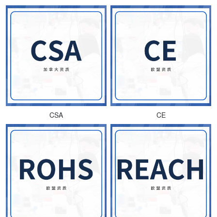
CSA
CE