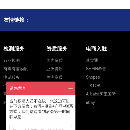
友情链接：
检测服务
资质服务
电商入驻
行业检测
国内资质
速卖通
有毒有害物质
亚洲资质
SHEIN希音
测试服务
美洲资质
Shopee
性能检测
欧洲资质
TIKTOK
请您留言
可靠性试验
澳洲资质
Alibaba阿里国际
当前客服人员不在线，您这边可以
环境检测
非洲资质
ebay
在下方留言：称呼+项目+产品+联系
方式；我们这边看到后会第一时间