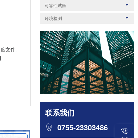
橡胶及制品
塑料及制品
密封性
粘结性
REACH/SVHC
JFSL370
可靠性试验
无线射频检测
化学检测
家装建材
食品及农产品
耐火性
阻燃性
甲醛
卤素
IP防护等级
环境可靠性
机械测试
电磁兼容测试
消防产品
环境检测
化学性
适用性
重金属检测
货物运输鉴定书
老化检测
盐雾试验
油气回收
尾气检测
磁学性质
光学性质
MSDS报告
COA分析报告
耐候性检测
疲劳试验
水质检测
放射性物质
可靠性性能
电学性能
毒理学检测
VOCS检测
UV测试
产品寿命评估
噪声监测
VOC检测
热性能
燃烧性能
制度文件。
PAHS多环芳氢
偶氮检测
腐蚀试验
土壤和沉积物
空气和废气
力学性能
物理性能
别
固体废物
辐射检测
联系我们
0755-23303486