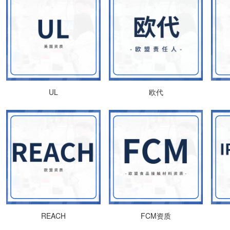
UL
欧代
REACH
FCM资质