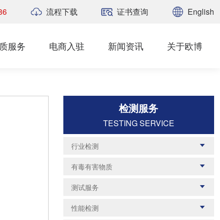
86
流程下载
证书查询
English
质服务
电商入驻
新闻资讯
关于欧博
检测服务
TESTING SERVICE
行业检测
纺织品检测
鞋帽箱包
有毒有害物质
家用电器
儿童玩具
UN38.3
RSL Report
测试服务
日化用品
汽车零部件
GHS标签
加州65
质检报告
失效分析
化工产品
油漆涂料
性能检测
ROHS检测
POHS检测
材料检测
能效检测