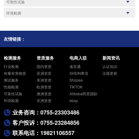
可靠性试验
家装建材
无线射频检测
食品及农产品
化学检测
甲醛
耐火性
卤素
阻燃性
消防产品
机械测试
IP防护等级
电磁兼容测试
环境可靠性
环境检测
重金属检测
化学性
货物运输鉴定书
适用性
老化检测
盐雾试验
MSDS报告
磁学性质
油气回收
COA分析报告
光学性质
尾气检测
耐候性检测
疲劳试验
毒理学检测
可靠性性能
水质检测
VOCS检测
电学性能
放射性物质
UV测试
产品寿命评估
PAHS多环芳氢
热性能
噪声监测
偶氮检测
燃烧性能
VOC检测
友情链接：
腐蚀试验
力学性能
土壤和沉积物
物理性能
空气和废气
固体废物
辐射检测
检测服务
资质服务
电商入驻
新闻资讯
行业检测
国内资质
速卖通
认证知识
有毒有害物质
亚洲资质
SHEIN希音
法规更新
测试服务
美洲资质
Shopee
性能检测
欧洲资质
TIKTOK
可靠性试验
澳洲资质
Alibaba阿里国际
环境检测
非洲资质
ebay
业务咨询：0755-23303486
客户投诉：0755-23284856
联系电话：19821106557