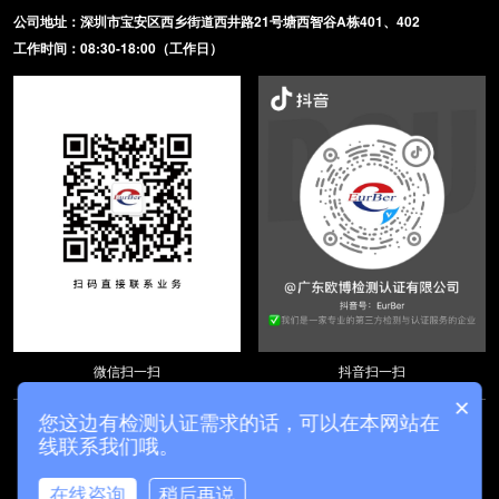
公司地址：深圳市宝安区西乡街道西井路21号塘西智谷A栋401、402
工作时间：08:30-18:00（工作日）
微信扫一扫
抖音扫一扫
×
您这边有检测认证需求的话，可以在本网站在
欧博检测：致力于企业产品检测测试保驾护航
线联系我们哦。
Copyright © 广东欧博检测认证有限公司 版权所有
粤ICP备2023103395号
技术支持
Designed by Freepik
在线咨询
稍后再说