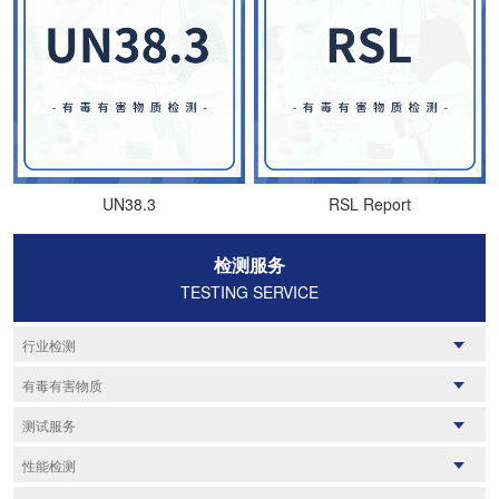
UN38.3
RSL Report
检测服务
TESTING SERVICE
行业检测
纺织品检测
鞋帽箱包
有毒有害物质
家用电器
儿童玩具
UN38.3
RSL Report
测试服务
日化用品
汽车零部件
GHS标签
加州65
化工产品
质检报告
油漆涂料
失效分析
性能检测
ROHS检测
POHS检测
橡胶及制品
材料检测
塑料及制品
能效检测
REACH/SVHC
密封性
JFSL370
粘结性