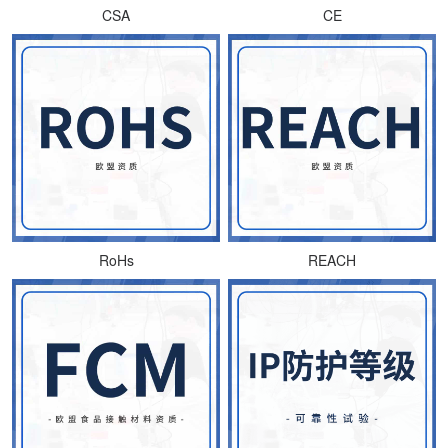
CSA
CE
RoHs
REACH