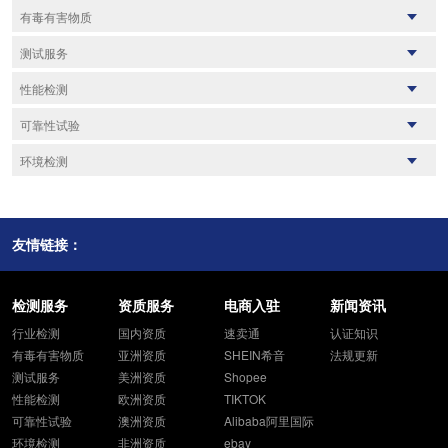
纺织品检测
鞋帽箱包
有毒有害物质
家用电器
儿童玩具
UN38.3
RSL Report
测试服务
日化用品
汽车零部件
GHS标签
加州65
化工产品
质检报告
油漆涂料
失效分析
性能检测
ROHS检测
POHS检测
橡胶及制品
材料检测
塑料及制品
能效检测
REACH/SVHC
密封性
JFSL370
粘结性
可靠性试验
家装建材
无线射频检测
食品及农产品
化学检测
甲醛
耐火性
卤素
阻燃性
消防产品
机械测试
IP防护等级
电磁兼容测试
环境可靠性
环境检测
重金属检测
化学性
货物运输鉴定书
适用性
老化检测
盐雾试验
MSDS报告
磁学性质
油气回收
COA分析报告
光学性质
尾气检测
耐候性检测
疲劳试验
毒理学检测
可靠性性能
水质检测
VOCS检测
电学性能
放射性物质
UV测试
产品寿命评估
PAHS多环芳氢
热性能
噪声监测
偶氮检测
燃烧性能
VOC检测
友情链接：
腐蚀试验
力学性能
土壤和沉积物
物理性能
空气和废气
固体废物
辐射检测
检测服务
资质服务
电商入驻
新闻资讯
行业检测
国内资质
速卖通
认证知识
有毒有害物质
亚洲资质
SHEIN希音
法规更新
测试服务
美洲资质
Shopee
性能检测
欧洲资质
TIKTOK
可靠性试验
澳洲资质
Alibaba阿里国际
环境检测
非洲资质
ebay