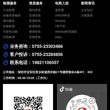
ISO 50430
检测服务
资质服务
电商入驻
新闻资讯
行业检测
国内资质
速卖通
认证知识
有毒有害物质
亚洲资质
SHEIN希音
法规更新
测试服务
美洲资质
Shopee
性能检测
欧洲资质
TIKTOK
可靠性试验
澳洲资质
Alibaba阿里国际
环境检测
非洲资质
ebay
业务咨询：0755-23303486
客户投诉：0755-23284856
联系电话：19821106557
公司地址：深圳市宝安区西乡街道西井路21号塘西智谷A栋401、402
工作时间：08:30-18:00（工作日）