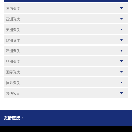
国内资质
AAA证书
CCC
亚洲资质
SRRC
BSMI
PSE
SABER
美洲资质
NCC
产品资质
METI备案
ST2016
UL
CSA
欧洲资质
TELEC
KC
FCC
FDA
SIRIM
CE
CIDB
RoHs
澳洲资质
ISED
EPA注册
VOC/COI证书
REACH
WPC
FCM资质
CEC
RCM
CPSC
C-Tick
非洲资质
PS
MTC
TISI
EPR法规注册
DOE
SAA
TSCA
ICC
E-mark
PSC
CPSR报告
国际资质
FTC
UPC/CUPC
LTO资质
SCNP
BIS
UKCA
NOM
COC证书
ETL
FSC
体系资质
WEEE注册
包装法
CCPSA
熏蒸证
SOR
NSF
电池法
ISO 9001
GS
ISO 14001
其他项目
ANATEL
GCC
LFGB
ISO 45001
SGR
HACCP
ASTM
欧代
棉溯源证明
FMVSS法规
SA8000
GPSR法规
FSSC22000
美代
英代
EAC
IATF 16949
CPNP
ISO 22000
加代
产地证
友情链接：
ISO13485
ISO22716
验厂
商检
ISO50001
ISO 14064