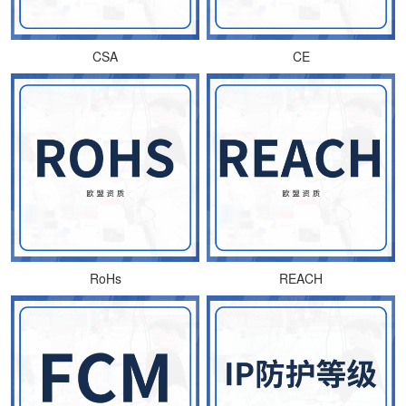
CSA
CE
RoHs
REACH