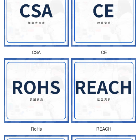
CSA
CE
RoHs
REACH