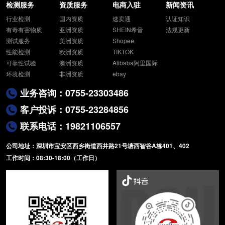
检测服务
资质服务
电商入驻
新闻资讯
行业检测
国内资质
速卖通
认证知识
有毒有害物质
亚洲资质
SHEIN希音
法规更新
测试服务
美洲资质
Shopee
性能检测
欧洲资质
TIKTOK
可靠性试验
澳洲资质
Alibaba阿里国际
环境检测
非洲资质
ebay
业务咨询：0755-23303486
客户投诉：0755-23284856
联系电话：19821106557
公司地址：深圳市宝安区西乡街道西井路21号塘西智谷A栋401、402
工作时间：08:30-18:00（工作日）